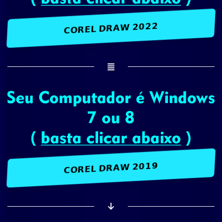
𝗖𝗢𝗥𝗘𝗟 𝗗𝗥𝗔𝗪 𝟮𝟬𝟮𝟮
𝗖𝗢𝗥𝗘𝗟 𝗗𝗥𝗔𝗪 𝟮𝟬𝟭𝟵