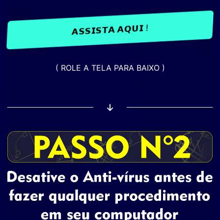
𝗔𝗦𝗦𝗜𝗦𝗧𝗔 𝗔𝗤𝗨𝗜 !
( ROLE A TELA PARA BAIXO )